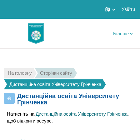
Увійти
Перейти до головного вмісту
Більше
На головну
Сторінки сайту
Дистанційна освіта Університету Грінченка
Дистанційна освіта Університету
Грінченка
Натисніть на
Дистанційна освіта Університету Грінченка
,
щоб відкрити ресурс.