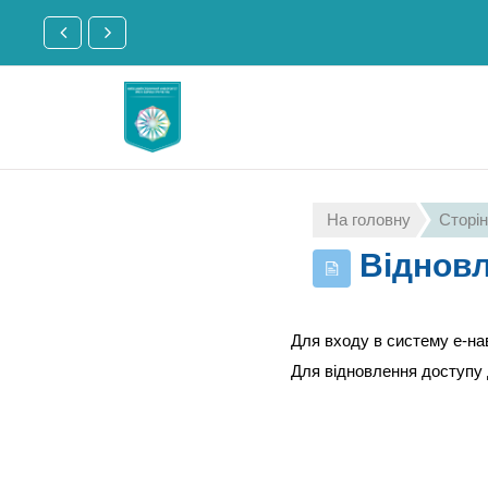
Перейти до головного вмісту
На головну
Сторін
Віднов
Для входу в систему е-на
Для відновлення доступу 