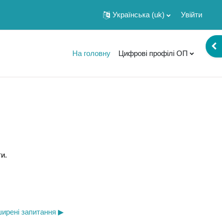
Українська ‎(uk)‎
Увійти
Від
На головну
Цифрові профілі ОП
и.
ирені запитання ▶︎