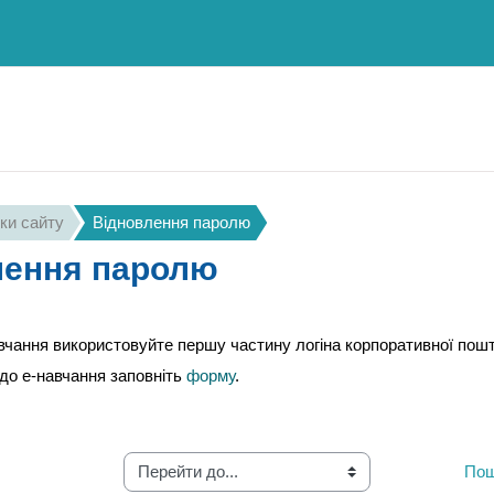
ки сайту
Відновлення паролю
лення паролю
вчання використовуйте першу частину логіна корпоративної пошт
до е-навчання заповніть
форму
.
Перейти до...
Пош