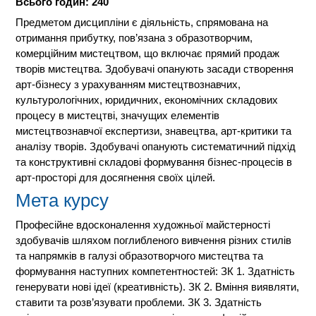
Всього годин: 240
Предметом дисципліни є діяльність, спрямована на
отримання прибутку, пов’язана з образотворчим,
комерційним мистецтвом, що включає прямий продаж
творів мистецтва. Здобувачі опанують засади створення
арт-бізнесу з урахуванням мистецтвознавчих,
культурологічних, юридичних, економічних складових
процесу в мистецтві, значущих елементів
мистецтвознавчої експертизи, знавецтва, арт-критики та
аналізу творів. Здобувачі опанують систематичний підхід
та конструктивні складові формування бізнес-процесів в
арт-просторі для досягнення своїх цілей.
Мета курсу
Професійне вдосконалення художньої майстерності
здобувачів шляхом поглибленого вивчення різних стилів
та напрямків в галузі образотворчого мистецтва та
формування наступних компетентностей: ЗК 1. Здатність
генерувати нові ідеї (креативність). ЗК 2. Вміння виявляти,
ставити та розв’язувати проблеми. ЗК 3. Здатність