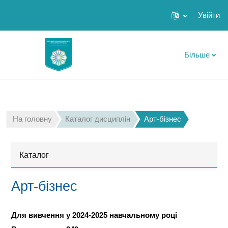
Увійти
Перейти до головного вмісту
Більше
На головну
Каталог дисциплін
Арт-бізнес
Каталог
Арт-бізнес
Для вивчення у 2024-2025 навчальному році