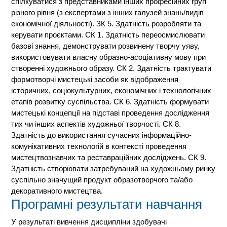
спілкуватися з представниками інших професійних груп
різного рівня (з експертами з інших галузей знань/видів
економічної діяльності). ЗК 5. Здатність розробляти та
керувати проєктами. СК 1. Здатність переосмислювати
базові знання, демонструвати розвинену творчу уяву,
використовувати власну образно-асоціативну мову при
створенні художнього образу. СК 2. Здатність трактувати
формотворчі мистецькі засоби як відображення
історичних, соціокультурних, економічних і технологічних
етапів розвитку суспільства. СК 6. Здатність формувати
мистецькі концепції на підставі проведення дослідження
тих чи інших аспектів художньої творчості. СК 8.
Здатність до використання сучасних інформаційно-
комунікативних технологій в контексті проведення
мистецтвознавчих та реставраційних досліджень. СК 9.
Здатність створювати затребуваний на художньому ринку
суспільно значущий продукт образотворчого та/або
декоративного мистецтва.
Програмні результати навчання
У результаті вивчення дисципліни здобувачі