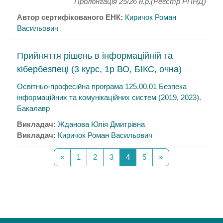
Пролонгація 25/26 н.р.(Реєстр РПНД)
Автор сертифікованого ЕНК:
Киричок Роман
Васильович
Прийняття рішень в інформаційній та
кібербезпеці (3 курс, 1р ВО, БІКС, очна)
Освітньо-професійна програма 125.00.01 Безпека
інформаційних та комунікаційних систем (2019, 2023).
Бакалавр
Викладач:
Жданова Юлія Дмитрівна
Викладач:
Киричок Роман Васильович
Попередня сторінка
Сторінка 1
Сторінка 2
Сторінка 3
Сторінка 4
Сторінка 5
Наступна сторінк
«
1
2
3
4
5
»