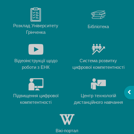
Розклад Університету
Бібліотека
Грінченка
Відеоінструкції щодо
Система розвитку
роботи з ЕНК
цифрової компетентності
Від
Підвищення цифрової
Центр технологій
компетентності
дистанційного навчання
Вікі-портал