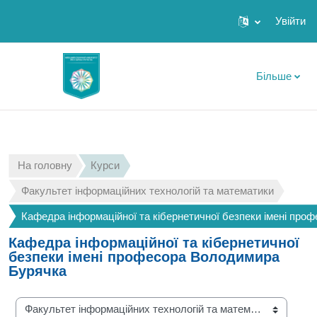
Увійти
Перейти до головного вмісту
Більше
На головну
Курси
Факультет інформаційних технологій та математики
Кафедра інформаційної та кібернетичної безпеки імені пр
Кафедра інформаційної та кібернетичної
безпеки імені професора Володимира
Бурячка
Категорії курсів